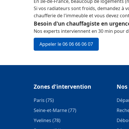
En Île-de-France, beaucoup de logements (
Si vos radiateurs sont froids, demandez à vo
chaufferie de l'immeuble et vous devez cont
Besoin d'un chauffagiste en urgenc
Nos experts interviennent en 30 min pour d
Appeler le 06 06 66 06 07
Zones d'intervention
Nos 
Paris (75)
Dépa
Seine-et-Marne (77)
Reche
Yvelines (78)
Débou