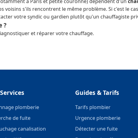
notamment à Paris et petite couronne) dépendent d'un
chau
s voisins s'ils rencontrent le même problème. Si c'est le c
acter votre syndic ou gardien plutôt qu'un chauffagiste pri
e ?
iagnostiquer et réparer votre chauffage.
Services
Guides & Tarifs
nnage plomberie
Tarifs plombier
rche de fuite
Urgence plomberie
chage canalisation
Détecter une fuite