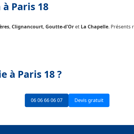
 à Paris 18
ères
,
Clignancourt
,
Goutte-d'Or
et
La Chapelle
. Présents
e à Paris 18 ?
06 06 66 06 07
Devis gratuit